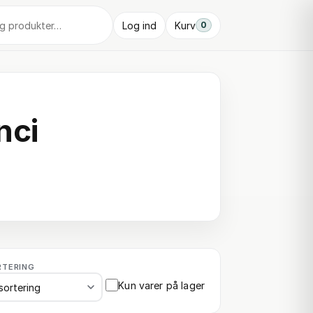
Log ind
Kurv
0
nci
RTERING
Kun varer på lager