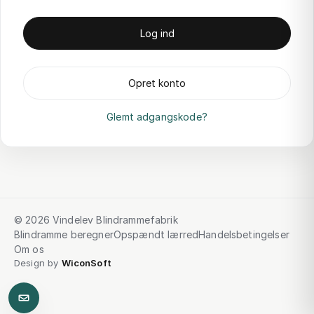
Log ind
Opret konto
Glemt adgangskode?
© 2026 Vindelev Blindrammefabrik
Blindramme beregner
Opspændt lærred
Handelsbetingelser
Om os
Design by
WiconSoft