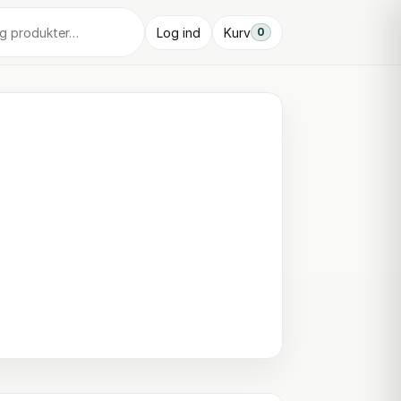
Log ind
Kurv
0