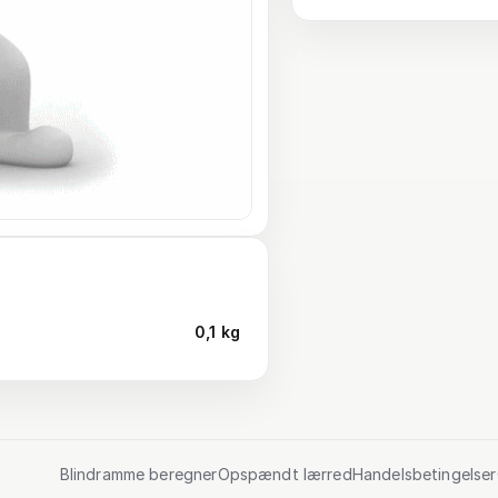
0,1 kg
Blindramme beregner
Opspændt lærred
Handelsbetingelser