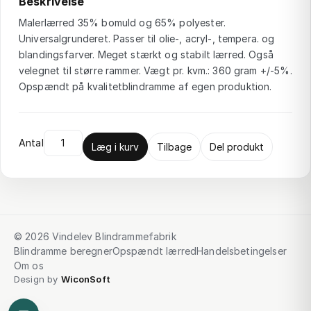
Beskrivelse
Malerlærred 35% bomuld og 65% polyester.
Universalgrunderet. Passer til olie-, acryl-, tempera. og
blandingsfarver. Meget stærkt og stabilt lærred. Også
velegnet til større rammer. Vægt pr. kvm.: 360 gram +/-5%.
Opspændt på kvalitetblindramme af egen produktion.
Antal
Læg i kurv
Tilbage
Del produkt
© 2026 Vindelev Blindrammefabrik
Blindramme beregner
Opspændt lærred
Handelsbetingelser
Om os
Design by
WiconSoft