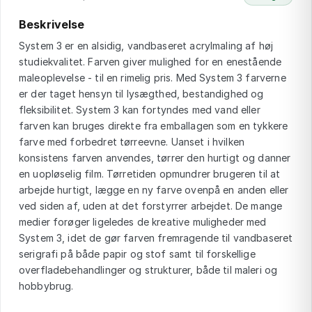
Beskrivelse
System 3 er en alsidig, vandbaseret acrylmaling af høj
studiekvalitet. Farven giver mulighed for en enestående
maleoplevelse - til en rimelig pris. Med System 3 farverne
er der taget hensyn til lysægthed, bestandighed og
fleksibilitet. System 3 kan fortyndes med vand eller
farven kan bruges direkte fra emballagen som en tykkere
farve med forbedret tørreevne. Uanset i hvilken
konsistens farven anvendes, tørrer den hurtigt og danner
en uopløselig film. Tørretiden opmundrer brugeren til at
arbejde hurtigt, lægge en ny farve ovenpå en anden eller
ved siden af, uden at det forstyrrer arbejdet. De mange
medier forøger ligeledes de kreative muligheder med
System 3, idet de gør farven fremragende til vandbaseret
serigrafi på både papir og stof samt til forskellige
overfladebehandlinger og strukturer, både til maleri og
hobbybrug.