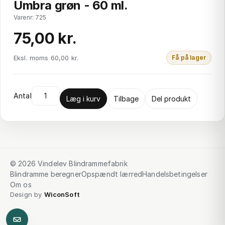
Umbra grøn - 60 ml.
Varenr: 725
75,00 kr.
Eksl. moms 60,00 kr.
Få på lager
Antal
Læg i kurv
Tilbage
Del produkt
© 2026 Vindelev Blindrammefabrik
Blindramme beregner
Opspændt lærred
Handelsbetingelser
Om os
Design by
WiconSoft