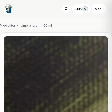
Kurv
Menu
0
Produkter
/
Umbra grøn - 60 ml.