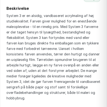
Beskrivelse
System 3 er en alsidig, vandbaseret acrylmaling af høj
studiekvalitet. Farven giver mulighed for en enestående
maleoplevelse - til en rimelig pris. Med System 3 farverne
er der taget hensyn til lysægthed, bestandighed og
fleksibilitet. System 3 kan fortyndes med vand eller
farven kan bruges direkte fra emballagen som en tykkere
farve med forbedret tørreevne. Uanset i hvilken
konsistens farven anvendes, tørrer den hurtigt og danner
en uopløselig film. Tørretiden opmundrer brugeren til at
arbejde hurtigt, lægge en ny farve ovenpå en anden eller
ved siden af, uden at det forstyrrer arbejdet. De mange
medier forøger ligeledes de kreative muligheder med
System 3, idet de gør farven fremragende til vandbaseret
serigrafi på både papir og stof samt til forskellige
overfladebehandlinger og strukturer, både til maleri og
hobbybrug.