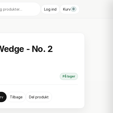
Log ind
Kurv
0
Wedge - No. 2
På lager
rv
Tilbage
Del produkt