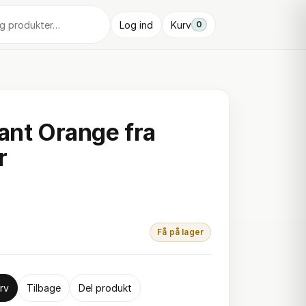
Log ind
Kurv
0
yant Orange fra
r
Få på lager
rv
Tilbage
Del produkt