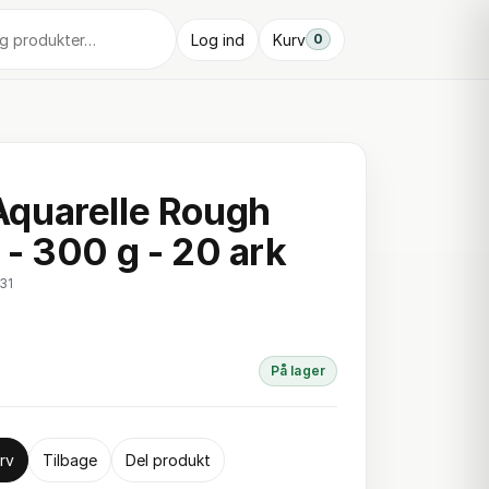
Log ind
Kurv
0
quarelle Rough
- 300 g - 20 ark
31
På lager
rv
Tilbage
Del produkt