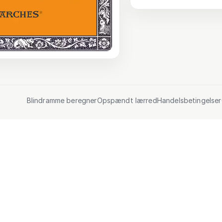
Blindramme beregner
Opspændt lærred
Handelsbetingelser