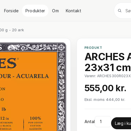
Forside
Produkter
Om
Kontakt
0 g - 20 ark
PRODUKT
ARCHES A
23x31 cm 
Varenr: ARCHES300RG23X
555,00 kr.
Eksl. moms 444,00 kr.
Antal
Læg i ku