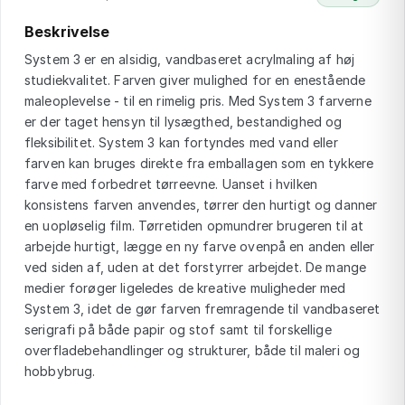
Beskrivelse
System 3 er en alsidig, vandbaseret acrylmaling af høj
studiekvalitet. Farven giver mulighed for en enestående
maleoplevelse - til en rimelig pris. Med System 3 farverne
er der taget hensyn til lysægthed, bestandighed og
fleksibilitet. System 3 kan fortyndes med vand eller
farven kan bruges direkte fra emballagen som en tykkere
farve med forbedret tørreevne. Uanset i hvilken
konsistens farven anvendes, tørrer den hurtigt og danner
en uopløselig film. Tørretiden opmundrer brugeren til at
arbejde hurtigt, lægge en ny farve ovenpå en anden eller
ved siden af, uden at det forstyrrer arbejdet. De mange
medier forøger ligeledes de kreative muligheder med
System 3, idet de gør farven fremragende til vandbaseret
serigrafi på både papir og stof samt til forskellige
overfladebehandlinger og strukturer, både til maleri og
hobbybrug.