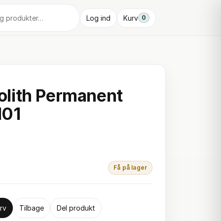
Log ind
Kurv
0
lith Permanent
101
Få på lager
rv
Tilbage
Del produkt