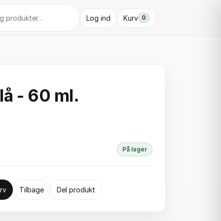
Log ind
Kurv
0
lå - 60 ml.
På lager
rv
Tilbage
Del produkt