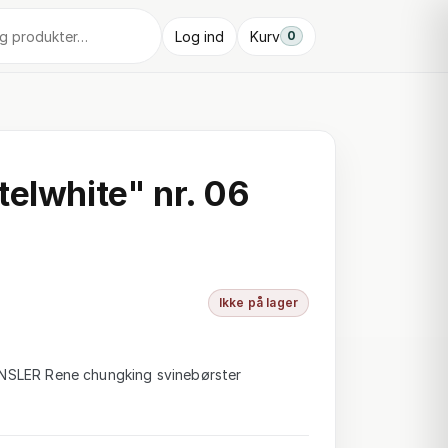
Log ind
Kurv
0
telwhite" nr. 06
Ikke på lager
SLER Rene chungking svinebørster