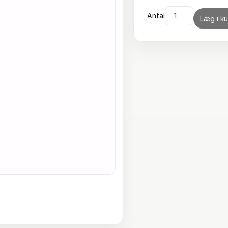
Antal
Læg i ku