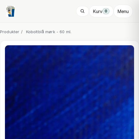
Kurv
Menu
0
Produkter
/
Koboltblå mørk - 60 ml.