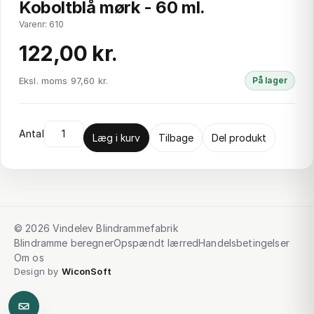
Koboltblå mørk - 60 ml.
Varenr: 610
122,00 kr.
Eksl. moms 97,60 kr.
På lager
Antal
Læg i kurv
Tilbage
Del produkt
© 2026 Vindelev Blindrammefabrik
Blindramme beregner
Opspændt lærred
Handelsbetingelser
Om os
Design by
WiconSoft