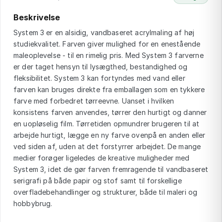
Beskrivelse
System 3 er en alsidig, vandbaseret acrylmaling af høj
studiekvalitet. Farven giver mulighed for en enestående
maleoplevelse - til en rimelig pris. Med System 3 farverne
er der taget hensyn til lysægthed, bestandighed og
fleksibilitet. System 3 kan fortyndes med vand eller
farven kan bruges direkte fra emballagen som en tykkere
farve med forbedret tørreevne. Uanset i hvilken
konsistens farven anvendes, tørrer den hurtigt og danner
en uopløselig film. Tørretiden opmundrer brugeren til at
arbejde hurtigt, lægge en ny farve ovenpå en anden eller
ved siden af, uden at det forstyrrer arbejdet. De mange
medier forøger ligeledes de kreative muligheder med
System 3, idet de gør farven fremragende til vandbaseret
serigrafi på både papir og stof samt til forskellige
overfladebehandlinger og strukturer, både til maleri og
hobbybrug.