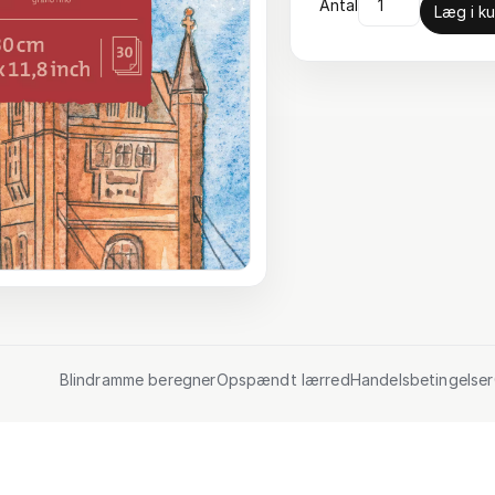
Antal
Læg i ku
Blindramme beregner
Opspændt lærred
Handelsbetingelser