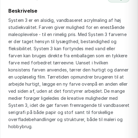
Beskrivelse
System 3 er en alsidig, vandbaseret acrylmaling af høj
studiekvalitet. Farven giver mulighed for en enestående
maleoplevelse - til en rimelig pris. Med System 3 farverne
er der taget hensyn til lysægthed, bestandighed og
fleksibilitet. System 3 kan fortyndes med vand eller
farven kan bruges direkte fra emballagen som en tykkere
farve med forbedret tørreevne. Uanset i hvilken
konsistens farven anvendes, tørrer den hurtigt og danner
en uopløselig film. Tørretiden opmundrer brugeren til at
arbejde hurtigt, lægge en ny farve ovenpå en anden eller
ved siden af, uden at det forstyrrer arbejdet. De mange
medier forøger ligeledes de kreative muligheder med
System 3, idet de gør farven fremragende til vandbaseret
serigrafi på både papir og stof samt til forskellige
overfladebehandlinger og strukturer, både til maleri og
hobbybrug.