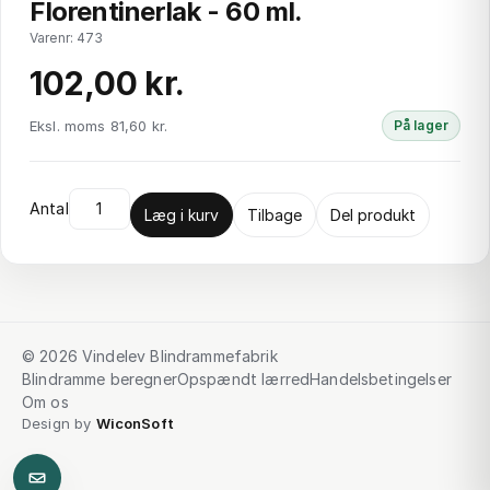
Florentinerlak - 60 ml.
Varenr: 473
102,00 kr.
Eksl. moms 81,60 kr.
På lager
Antal
Læg i kurv
Tilbage
Del produkt
© 2026 Vindelev Blindrammefabrik
Blindramme beregner
Opspændt lærred
Handelsbetingelser
Om os
Design by
WiconSoft