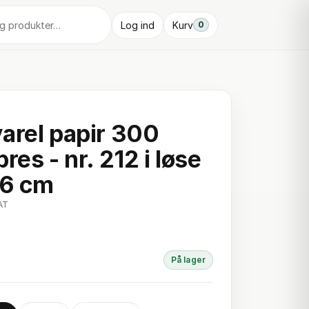
Log ind
Kurv
0
arel papir 300
res - nr. 212 i løse
76 cm
AT
På lager