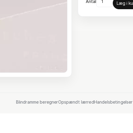
Antal
Læg i ku
Blindramme beregner
Opspændt lærred
Handelsbetingelser