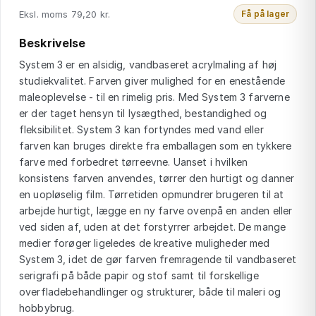
Eksl. moms 79,20 kr.
Få på lager
Beskrivelse
System 3 er en alsidig, vandbaseret acrylmaling af høj
studiekvalitet. Farven giver mulighed for en enestående
maleoplevelse - til en rimelig pris. Med System 3 farverne
er der taget hensyn til lysægthed, bestandighed og
fleksibilitet. System 3 kan fortyndes med vand eller
farven kan bruges direkte fra emballagen som en tykkere
farve med forbedret tørreevne. Uanset i hvilken
konsistens farven anvendes, tørrer den hurtigt og danner
en uopløselig film. Tørretiden opmundrer brugeren til at
arbejde hurtigt, lægge en ny farve ovenpå en anden eller
ved siden af, uden at det forstyrrer arbejdet. De mange
medier forøger ligeledes de kreative muligheder med
System 3, idet de gør farven fremragende til vandbaseret
serigrafi på både papir og stof samt til forskellige
overfladebehandlinger og strukturer, både til maleri og
hobbybrug.