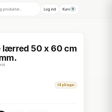
Log ind
Kurv
0
e lærred 50 x 60 cm
 mm.
0X35
Få på lager