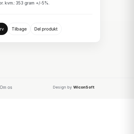
r. kvm.: 353 gram +/-5%.
rv
Tilbage
Del produkt
Om os
Design by
WiconSoft