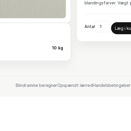
blandingsfarver. Vægt p
Antal
Læg i ku
10 kg
Blindramme beregner
Opspændt lærred
Handelsbetingelser