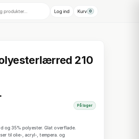
Log ind
Kurv
0
lyesterlærred 210
m
.
På lager
 og 35% polyester. Glat overflade.
er til olie-, acryl-, tempera. og