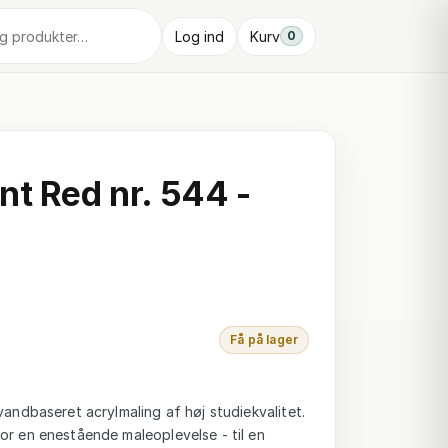
Log ind
Kurv
0
nt Red nr. 544 -
Få på lager
vandbaseret acrylmaling af høj studiekvalitet.
or en enestående maleoplevelse - til en