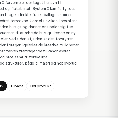
 3 farverne er der taget hensyn til
d og fleksibilitet. System 3 kan fortyndes
kan bruges direkte fra emballagen som en
dret tørreevne. Uanset i hvilken konsistens
 den hurtigt og danner en uopløselig film.
ugeren til at arbejde hurtigt, lægge en ny
ller ved siden af, uden at det forstyrrer
ier forøger ligeledes de kreative muligheder
gør farven fremragende til vandbaseret
og stof samt til forskellige
g strukturer, både til maleri og hobbybrug.
rv
Tilbage
Del produkt