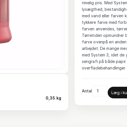
rimelig pris. Med System
lysægthed, bestandighe
med vand eller farven 
tykkere farve med forbe
farven anvendes, tørrer
Tørretiden opmundrer br
farve ovenpå en anden e
arbejdet. De mange med
med System 3, idet de 
serigrafi på både papir 
overfladebehandlinger o
Antal
Læg i ku
0,35 kg