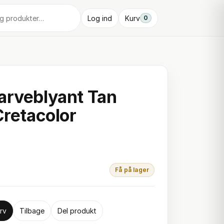
Log ind
Kurv
0
arveblyant Tan
Cretacolor
Få på lager
rv
Tilbage
Del produkt