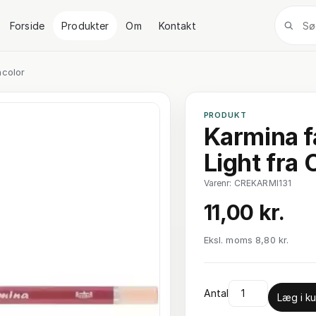
Forside
Produkter
Om
Kontakt
acolor
PRODUKT
Karmina f
Light fra 
Varenr: CREKARMI131
11,00 kr.
Eksl. moms 8,80 kr.
Antal
Læg i ku