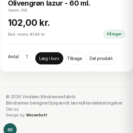
Olivengrøn lazur - 60 ml.
Varenr: 355
102,00 kr.
Eksl. moms 81,60 kr.
På lager
Antal
Læg i kurv
Tilbage
Del produkt
© 2026 Vindelev Blindrammefabrik
Blindramme beregner
Opspændt lærred
Handelsbetingelser
Om os
Design by
WiconSoft