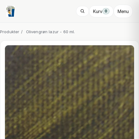
Kurv
Menu
0
Produkter
/
Olivengrøn lazur - 60 ml.