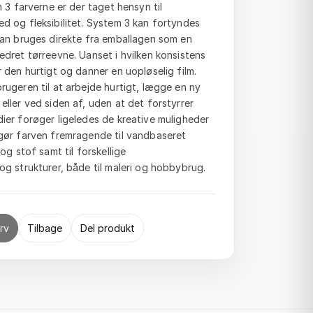
 3 farverne er der taget hensyn til
d og fleksibilitet. System 3 kan fortyndes
kan bruges direkte fra emballagen som en
dret tørreevne. Uanset i hvilken konsistens
 den hurtigt og danner en uopløselig film.
ugeren til at arbejde hurtigt, lægge en ny
ller ved siden af, uden at det forstyrrer
ier forøger ligeledes de kreative muligheder
gør farven fremragende til vandbaseret
og stof samt til forskellige
g strukturer, både til maleri og hobbybrug.
rv
Tilbage
Del produkt