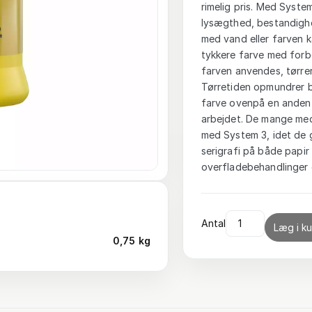
rimelig pris. Med System
lysægthed, bestandighe
med vand eller farven 
tykkere farve med forbe
farven anvendes, tørrer
Tørretiden opmundrer br
farve ovenpå en anden e
arbejdet. De mange med
med System 3, idet de 
serigrafi på både papir 
overfladebehandlinger o
Antal
Læg i ku
0,75 kg