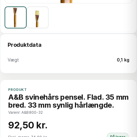
Produktdata
Vægt
0,1 kg
PRODUKT
A&B svinehårs pensel. Flad. 35 mm
bred. 33 mm synlig hårlængde.
Varenr: A&B800-32
92,50 kr.
Eksl. moms 74,00 kr.
På lager