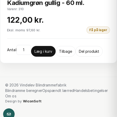
Kadiumgrøn gullig - 60 ml.
Varenr: 310
122,00 kr.
Eksl. moms 97,60 kr.
Få på lager
Antal
Læg i kurv
Tilbage
Del produkt
© 2026 Vindelev Blindrammefabrik
Blindramme beregner
Opspændt lærred
Handelsbetingelser
Om os
Design by
WiconSoft