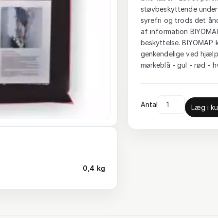
støvbeskyttende under
syrefri og trods det å
af information BIYOMAP 
beskyttelse. BIYOMAP ka
genkendelige ved hjælp a
mørkeblå - gul - rød - hv
Antal
Læg i ku
0,4 kg