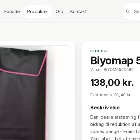
Forside
Produkter
Om
Kontakt
PRODUKT
Biyomap 
Varenr: BIYOM050X060
138,00 kr.
Eksl. moms 110,40 kr.
Beskrivelse
Den ideelle erstatning f
bidrag til reduktion a
spares penge - Fremsti
Øko-label - Let at pak