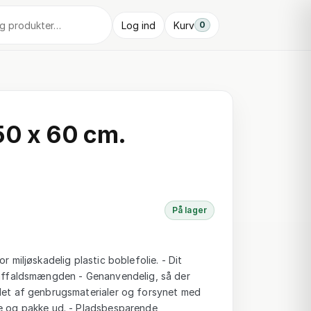
Log ind
Kurv
0
50 x 60 cm.
På lager
or miljøskadelig plastic boblefolie. - Dit
f affaldsmængden - Genanvendelig, så der
llet af genbrugsmaterialer og forsynet med
ke og pakke ud. - Pladsbesparende,