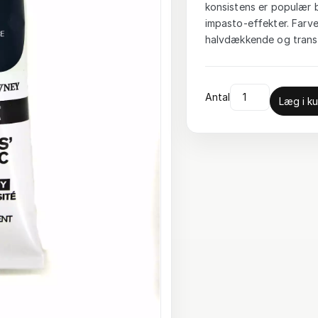
konsistens er populær 
impasto-effekter. Farv
halvdækkende og trans
Antal
Læg i ku