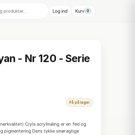
Log ind
Kurv
0
an - Nr 120 - Serie
Få på lager
tnerkvalitet) Cryla acrylmaling er en fed og
tig pigmentering Dens tykke smøragtige