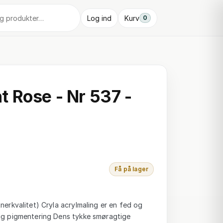
Log ind
Kurv
0
 Rose - Nr 537 -
Få på lager
tnerkvalitet) Cryla acrylmaling er en fed og
tig pigmentering Dens tykke smøragtige