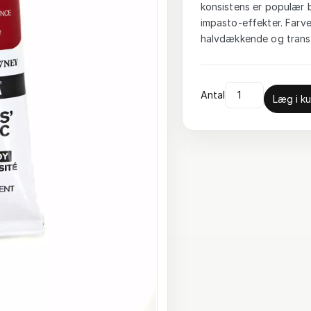
konsistens er populær 
impasto-effekter. Farv
halvdækkende og trans
Antal
Læg i ku