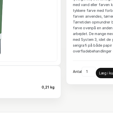
med vand eller farven 
tykkere farve med forbe
farven anvendes, tørrer
Tørretiden opmundrer br
farve ovenpå en anden e
arbejdet. De mange med
med System 3, idet de 
serigrafi på både papir 
overfladebehandlinger o
Antal
Læg i ku
0,21 kg