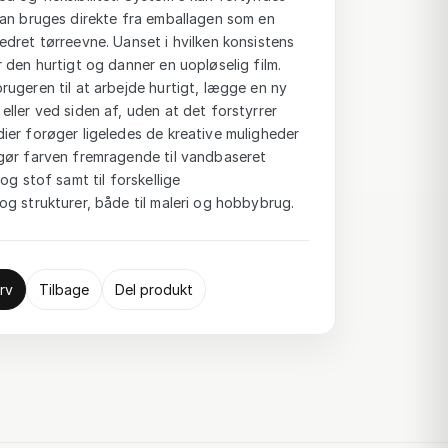
kan bruges direkte fra emballagen som en
dret tørreevne. Uanset i hvilken konsistens
 den hurtigt og danner en uopløselig film.
ugeren til at arbejde hurtigt, lægge en ny
ller ved siden af, uden at det forstyrrer
ier forøger ligeledes de kreative muligheder
gør farven fremragende til vandbaseret
og stof samt til forskellige
g strukturer, både til maleri og hobbybrug.
rv
Tilbage
Del produkt