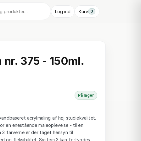
Log ind
Kurv
0
 nr. 375 - 150ml.
På lager
vandbaseret acrylmaling af høj studiekvalitet.
or en enestående maleoplevelse - til en
 3 farverne er der taget hensyn til
d og fleksibilitet. System 3 kan fortyndes