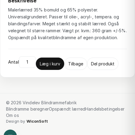
Beskrivelse
Malerlærred 35% bomuld og 65% polyester.
Universalgrunderet. Passer til olie-, acryl-, tempera. og
blandingsfarver. Meget stærkt og stabilt lærred. Også
velegnet til større rammer. Vægt pr. kvm.: 360 gram +/-5%.
Opspændt på kvalitetblindramme af egen produktion.
Antal
Læg i kurv
Tilbage
Del produkt
© 2026 Vindelev Blindrammefabrik
Blindramme beregner
Opspændt lærred
Handelsbetingelser
Om os
Design by
WiconSoft