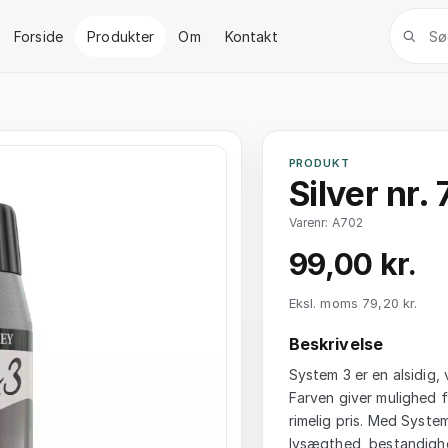
Forside
Produkter
Om
Kontakt
PRODUKT
Silver nr.
Varenr: A702
99,00 kr.
Eksl. moms 79,20 kr.
Beskrivelse
System 3 er en alsidig, 
Farven giver mulighed f
rimelig pris. Med System
lysægthed, bestandighe