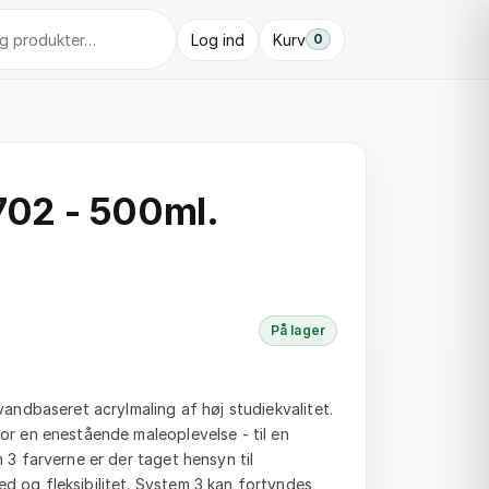
Log ind
Kurv
0
 702 - 500ml.
På lager
vandbaseret acrylmaling af høj studiekvalitet.
or en enestående maleoplevelse - til en
 3 farverne er der taget hensyn til
d og fleksibilitet. System 3 kan fortyndes