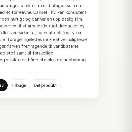
kan bruges direkte fra emballagen som en
dret tørreevne. Uanset i hvilken konsistens
 den hurtigt og danner en uopløselig film.
ugeren til at arbejde hurtigt, lægge en ny
ller ved siden af, uden at det forstyrrer
ier forøger ligeledes de kreative muligheder
gør farven fremragende til vandbaseret
og stof samt til forskellige
g strukturer, både til maleri og hobbybrug.
rv
Tilbage
Del produkt