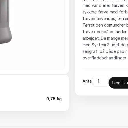
med vand eller farven 
tykkere farve med forbe
farven anvendes, tørrer
Tørretiden opmundrer br
farve ovenpå en anden e
arbejdet. De mange med
med System 3, idet de 
serigrafi på både papir 
overfladebehandlinger o
Antal
Læg i ku
0,75 kg