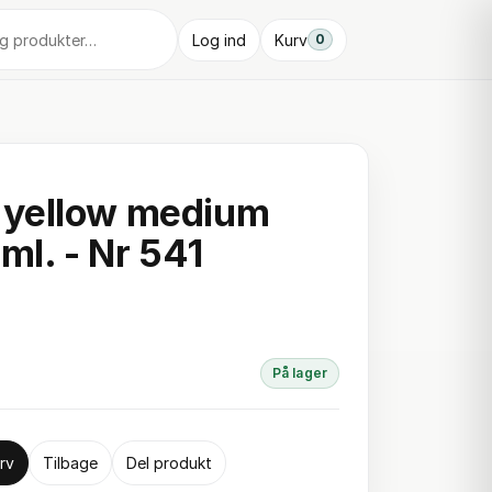
Log ind
Kurv
0
yellow medium
ml. - Nr 541
På lager
rv
Tilbage
Del produkt