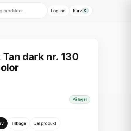
Log ind
Kurv
0
 Tan dark nr. 130
color
På lager
rv
Tilbage
Del produkt