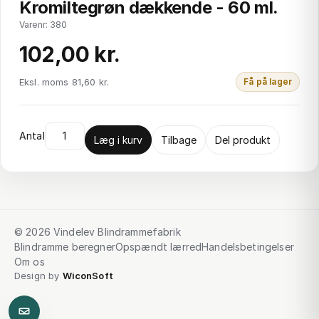
Kromiltegrøn dækkende - 60 ml.
Varenr: 380
102,00 kr.
Eksl. moms 81,60 kr.
Få på lager
Antal
Læg i kurv
Tilbage
Del produkt
© 2026 Vindelev Blindrammefabrik
Blindramme beregner
Opspændt lærred
Handelsbetingelser
Om os
Design by
WiconSoft