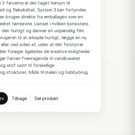
 3 farverne er der taget hensyn til
d og fleksibilitet. System 3 kan fortyndes
kan bruges direkte fra emballagen som en
dret tørreevne. Uanset i hvilken konsistens
 den hurtigt og danner en uopløselig film.
ugeren til at arbejde hurtigt, lægge en ny
ller ved siden af, uden at det forstyrrer
ier forøger ligeledes de kreative muligheder
gør farven fremragende til vandbaseret
og stof samt til forskellige
g strukturer, både til maleri og hobbybrug.
rv
Tilbage
Del produkt