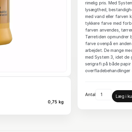
rimelig pris. Med System
lysægthed, bestandighe
med vand eller farven 
tykkere farve med forbe
farven anvendes, tørrer
Tørretiden opmundrer br
farve ovenpå en anden e
arbejdet. De mange med
med System 3, idet de 
serigrafi på både papir 
overfladebehandlinger o
Antal
Læg i ku
0,75 kg