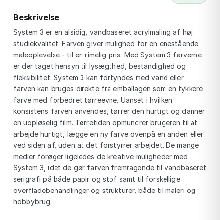
Beskrivelse
System 3 er en alsidig, vandbaseret acrylmaling af høj
studiekvalitet. Farven giver mulighed for en enestående
maleoplevelse - til en rimelig pris. Med System 3 farverne
er der taget hensyn til lysægthed, bestandighed og
fleksibilitet. System 3 kan fortyndes med vand eller
farven kan bruges direkte fra emballagen som en tykkere
farve med forbedret tørreevne. Uanset i hvilken
konsistens farven anvendes, tørrer den hurtigt og danner
en uopløselig film. Tørretiden opmundrer brugeren til at
arbejde hurtigt, lægge en ny farve ovenpå en anden eller
ved siden af, uden at det forstyrrer arbejdet. De mange
medier forøger ligeledes de kreative muligheder med
System 3, idet de gør farven fremragende til vandbaseret
serigrafi på både papir og stof samt til forskellige
overfladebehandlinger og strukturer, både til maleri og
hobbybrug.