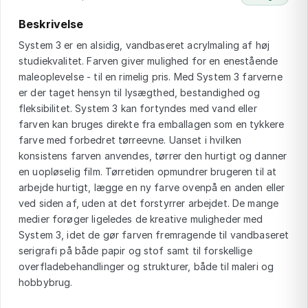
Beskrivelse
System 3 er en alsidig, vandbaseret acrylmaling af høj
studiekvalitet. Farven giver mulighed for en enestående
maleoplevelse - til en rimelig pris. Med System 3 farverne
er der taget hensyn til lysægthed, bestandighed og
fleksibilitet. System 3 kan fortyndes med vand eller
farven kan bruges direkte fra emballagen som en tykkere
farve med forbedret tørreevne. Uanset i hvilken
konsistens farven anvendes, tørrer den hurtigt og danner
en uopløselig film. Tørretiden opmundrer brugeren til at
arbejde hurtigt, lægge en ny farve ovenpå en anden eller
ved siden af, uden at det forstyrrer arbejdet. De mange
medier forøger ligeledes de kreative muligheder med
System 3, idet de gør farven fremragende til vandbaseret
serigrafi på både papir og stof samt til forskellige
overfladebehandlinger og strukturer, både til maleri og
hobbybrug.