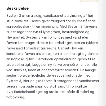
Beskrivelse
System 3 er en alsidig, vandbaseret acrylmaling af høj
studiekvalitet. Farven giver mulighed for en enestående
maleoplevelse - til en rimelig pris. Med System 3 farverne
er der taget hensyn til lysægthed, bestandighed og
fleksibilitet. System 3 kan fortyndes med vand eller
farven kan bruges direkte fra emballagen som en tykkere
farve med forbedret tørreevne. Uanset i hvilken
konsistens farven anvendes, tørrer den hurtigt og danner
en uopløselig film. Tørretiden opmundrer brugeren til at
arbejde hurtigt, lægge en ny farve ovenpå en anden eller
ved siden af, uden at det forstyrrer arbejdet. De mange
medier forøger ligeledes de kreative muligheder med
System 3, idet de gør farven fremragende til vandbaseret
serigrafi på både papir og stof samt til forskellige
overfladebehandlinger og strukturer, både til maleri og
hobbybrug.