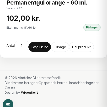
Permanentgul orange - 60 ml.
Varenr: 227
102,00 kr.
Eksl. moms 81,60 kr.
På lager
Antal
Læg i kurv
Tilbage
Del produkt
© 2026 Vindelev Blindrammefabrik
Blindramme beregner
Opspændt lærred
Handelsbetingelser
Om os
Design by
WiconSoft