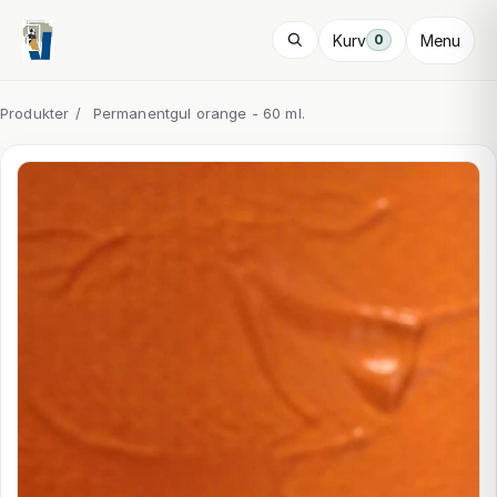
Kurv
Menu
0
Produkter
/
Permanentgul orange - 60 ml.