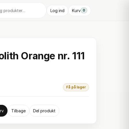
Log ind
Kurv
0
ith Orange nr. 111
Få på lager
rv
Tilbage
Del produkt