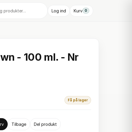
Log ind
Kurv
0
wn - 100 ml. - Nr
Få på lager
rv
Tilbage
Del produkt