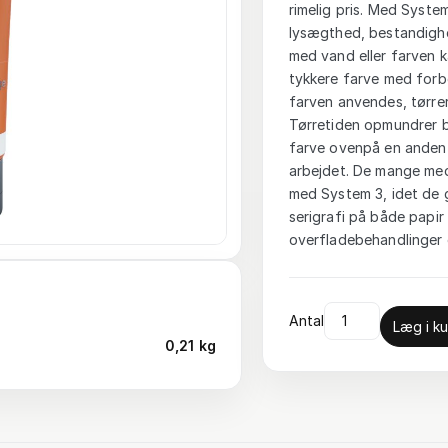
rimelig pris. Med System
lysægthed, bestandighe
med vand eller farven 
tykkere farve med forbe
farven anvendes, tørrer
Tørretiden opmundrer br
farve ovenpå en anden e
arbejdet. De mange med
med System 3, idet de 
serigrafi på både papir 
overfladebehandlinger o
Antal
Læg i ku
0,21 kg