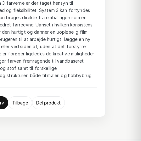
 3 farverne er der taget hensyn til
d og fleksibilitet. System 3 kan fortyndes
kan bruges direkte fra emballagen som en
dret tørreevne. Uanset i hvilken konsistens
 den hurtigt og danner en uopløselig film.
ugeren til at arbejde hurtigt, lægge en ny
ller ved siden af, uden at det forstyrrer
ier forøger ligeledes de kreative muligheder
gør farven fremragende til vandbaseret
og stof samt til forskellige
g strukturer, både til maleri og hobbybrug.
rv
Tilbage
Del produkt