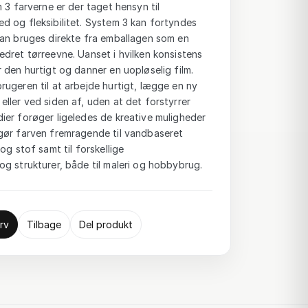
 3 farverne er der taget hensyn til
d og fleksibilitet. System 3 kan fortyndes
kan bruges direkte fra emballagen som en
dret tørreevne. Uanset i hvilken konsistens
 den hurtigt og danner en uopløselig film.
ugeren til at arbejde hurtigt, lægge en ny
ller ved siden af, uden at det forstyrrer
ier forøger ligeledes de kreative muligheder
gør farven fremragende til vandbaseret
og stof samt til forskellige
g strukturer, både til maleri og hobbybrug.
rv
Tilbage
Del produkt