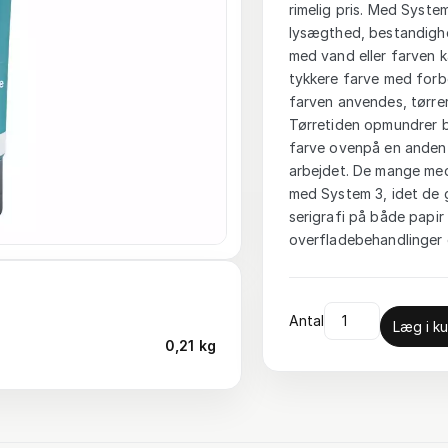
rimelig pris. Med System
lysægthed, bestandighe
med vand eller farven 
tykkere farve med forbe
farven anvendes, tørrer
Tørretiden opmundrer br
farve ovenpå en anden e
arbejdet. De mange med
med System 3, idet de 
serigrafi på både papir 
overfladebehandlinger o
Antal
Læg i ku
0,21 kg