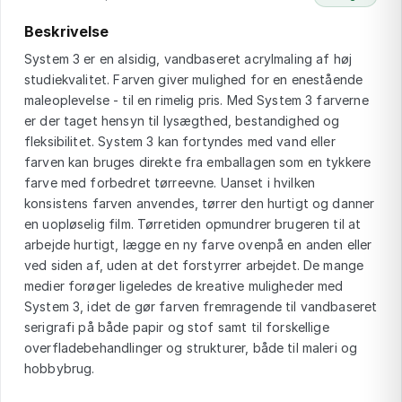
Beskrivelse
System 3 er en alsidig, vandbaseret acrylmaling af høj
studiekvalitet. Farven giver mulighed for en enestående
maleoplevelse - til en rimelig pris. Med System 3 farverne
er der taget hensyn til lysægthed, bestandighed og
fleksibilitet. System 3 kan fortyndes med vand eller
farven kan bruges direkte fra emballagen som en tykkere
farve med forbedret tørreevne. Uanset i hvilken
konsistens farven anvendes, tørrer den hurtigt og danner
en uopløselig film. Tørretiden opmundrer brugeren til at
arbejde hurtigt, lægge en ny farve ovenpå en anden eller
ved siden af, uden at det forstyrrer arbejdet. De mange
medier forøger ligeledes de kreative muligheder med
System 3, idet de gør farven fremragende til vandbaseret
serigrafi på både papir og stof samt til forskellige
overfladebehandlinger og strukturer, både til maleri og
hobbybrug.