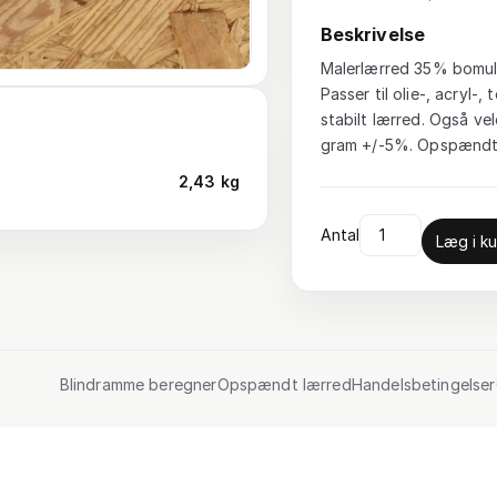
Beskrivelse
Malerlærred 35% bomuld
Passer til olie-, acryl
stabilt lærred. Også vel
gram +/-5%. Opspændt 
2,43 kg
Antal
Læg i ku
Blindramme beregner
Opspændt lærred
Handelsbetingelser