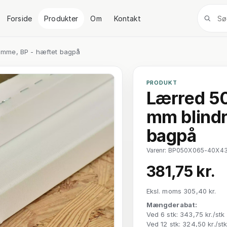
Forside
Produkter
Om
Kontakt
amme, BP - hæftet bagpå
PRODUKT
Lærred 5
mm blindr
bagpå
Varenr: BP050X065-40X4
381,75 kr.
Eksl. moms 305,40 kr.
Mængderabat:
Ved 6 stk: 343,75 kr./stk
Ved 12 stk: 324,50 kr./st